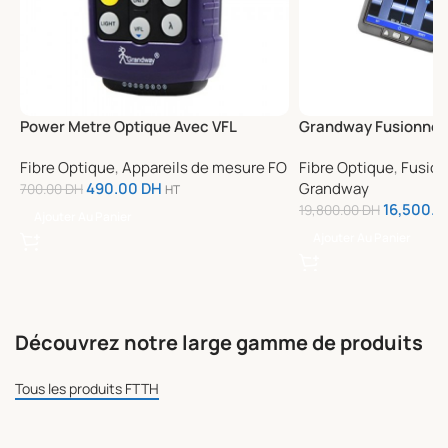
Power Metre Optique Avec VFL
Grandway Fusionneu
Rechargeable MT500
a coeur
Fibre Optique
,
Appareils de mesure FO
Fibre Optique
,
Fusio
490.00
DH
Grandway
700.00
DH
HT
16,500.
19,800.00
DH
Ajouter Au Panier
Ajouter Au Panier
Découvrez notre large gamme de produits
Tous les produits FTTH