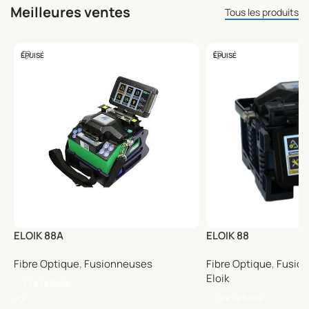
Meilleures ventes
Tous les produits
ÉPUISÉ
ÉPUISÉ
ELOIK 88A
ELOIK 88
Fibre Optique
,
Fusionneuses
Fibre Optique
,
Fusio
Eloik
Lire La Suite
Lire La Suite