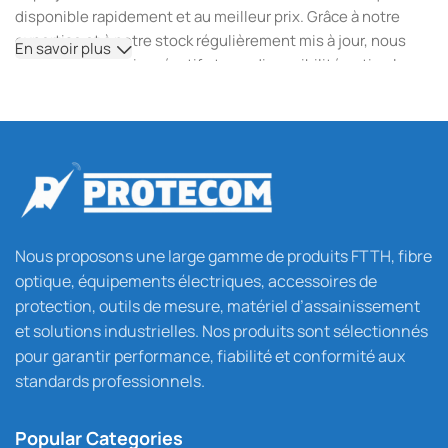
disponible rapidement et au meilleur prix. Grâce à notre
expertise et à notre stock régulièrement mis à jour, nous
En savoir plus
assurons un service réactif et une disponibilité optimale
pour tous vos besoins en fibre optique, câblage et
équipements techniques.
Notre objectif est simple : offrir aux professionnels des
solutions durables, un support disponible 6j/7 de 8h30 à
18h30, ainsi qu’une expérience d’achat fluide et sécurisée.
Le paiement par chèque et virement est déjà disponible, et
le paiement en ligne sera bientôt proposé pour encore plus
Nous proposons une large gamme de produits FTTH, fibre
de flexibilité.
optique, équipements électriques, accessoires de
protection, outils de mesure, matériel d’assainissement
Qu’il s’agisse de projets FTTH, installations réseau, travaux
et solutions industrielles. Nos produits sont sélectionnés
électriques, chantiers d’assainissement ou interventions
pour garantir performance, fiabilité et conformité aux
techniques, PROTECOM reste votre partenaire de confiance
standards professionnels.
pour un matériel fiable, certifié et prêt à l’emploi.
Popular Categories