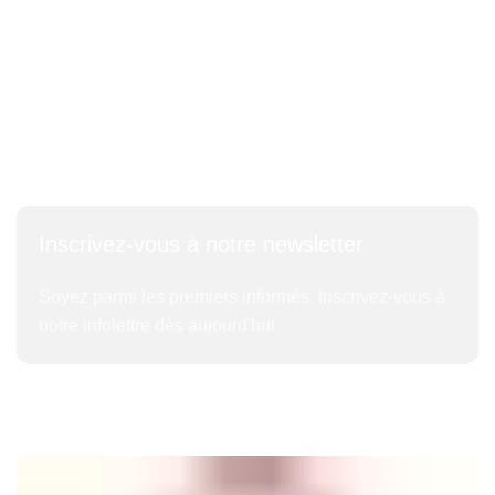
Contactez-nous
Qui somme nous
Nos Partenaires
Liens sociaux :
Inscrivez-vous à notre newsletter
Soyez parmi les premiers informés. Inscrivez-vous à
notre infolettre dès aujourd'hui.
Protecom Sarl 2025