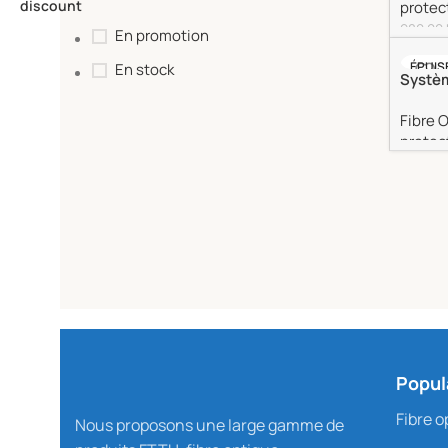
protec
980.00
En promotion
Ajout
ÉPUIS
En stock
Systèm
d’épis
Fibre 
protec
Lire L
Popul
Fibre o
Nous proposons une large gamme de