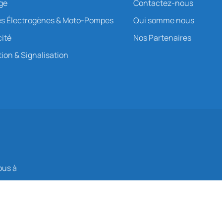
age
Contactez-nous
s Électrogènes & Moto-Pompes
Qui somme nous
cité
Nos Partenaires
ion & Signalisation
ous à