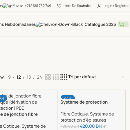
ns
+212 661 752 749
Liste De Souhaits
Login / Register
ns Hebdomadaires
Catalogue 2026
ow
9
12
18
24
0%
-14%
Système de protection
d’épissures 48FO
Fibre Optique
,
Système de
te de jonction fibre
protection d'épissures
ique (dérivation de
re Optique
,
Système de
420.00
DH
tection) PBE 72FO
490.00
DH
HT