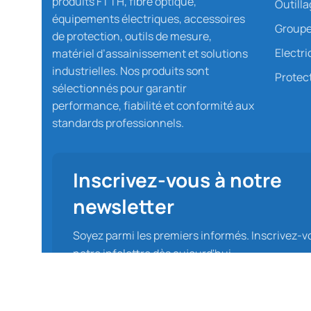
produits FTTH, fibre optique,
Outill
équipements électriques, accessoires
Groupe
de protection, outils de mesure,
Electri
matériel d’assainissement et solutions
industrielles. Nos produits sont
Protect
sélectionnés pour garantir
performance, fiabilité et conformité aux
standards professionnels.
Inscrivez-vous à notre
newsletter
Soyez parmi les premiers informés. Inscrivez-v
notre infolettre dès aujourd'hui.
Protecom Sarl 2025