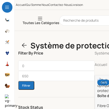
Accueil
Qui Somme Nous
Contactez-Nous
Livraison
Toutes Les Catégories
Système de protecti
Filter By Price
Système 
Accueil
-34%
Filtrer
Boîte d
optiqu
Fibre 
protec
Stock Status