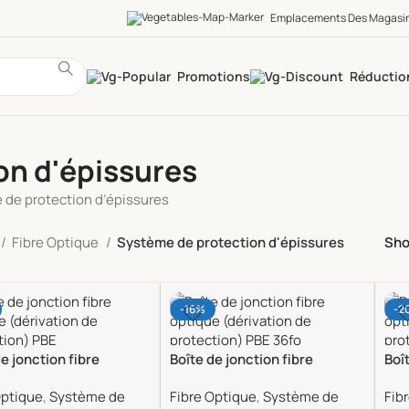
Emplacements Des Magasi
Promotions
Réductio
on d'épissures
de protection d’épissures
Fibre Optique
Système de protection d'épissures
Sh
-16%
-2
e jonction fibre
Boîte de jonction fibre
Boî
e (dérivation de
optique (dérivation de
opt
Optique
,
Système de
Fibre Optique
,
Système de
Fib
tion) PBE 144FO
protection) PBE 36FO
pro