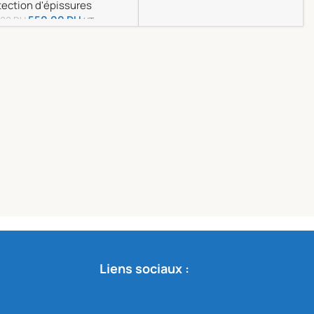
tection d'épissures
Ajouter Au Panier
550.00
DH
.00
DH
HT
outer Au Panier
Liens sociaux :