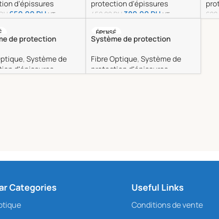
tion d'épissures
protection d'épissures
pro
650.00
DH
380.00
DH
DH
450.00
DH
690
HT
HT
er Au Panier
Ajouter Au Panier
Aj
É
ÉPUISÉ
e de protection
Système de protection
sures 120FO
d’épissures 192FO
Optique
,
Système de
Fibre Optique
,
Système de
tion d'épissures
protection d'épissures
a Suite
Lire La Suite
ar Categories
Useful Links
ptique
Conditions de vente