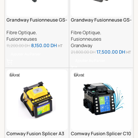
Grandway Fusionneuse GS-
Grandway Fusionneuse GS-
402F
60
Fibre Optique
,
Fibre Optique
,
Fusionneuses
Fusionneuses
8,150.00
DH
Grandway
11,200.00
DH
HT
17,500.00
DH
21,800.00
DH
HT
Ajouter Au Panier
Ajouter Au Panier
ÉPUISÉ
ÉPUISÉ
Comway Fusion Splicer A3
Comway Fusion Splicer C10