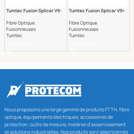
Tumtec Fusion Splicer V9-
Tumtec Fusion Splicer V9+
Mini
Fibre Optique
,
Fibre Optique
,
Fusionneuses
Fusionneuses
Tumtec
Tumtec
Lire La Suite
Lire La Suite
Nous proposons une large gamme de produits FTTH, fibre
optique, équipements électriques, accessoires de
protection, outils de mesure, matériel d’assainissement
et solutions industrielles. Nos produits sont sélectionnés