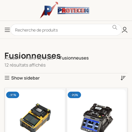
Fusionneuses
Accueil
Fibre Optique
Fusionneuses
12 résultats affichés
Show sidebar
-27%
-20%