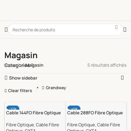
Magasin
Categories
Accueil
Magasin
5 résultats affichés
Show sidebar
Grandway
Clear filters
-32%
-45%
Cable 144FO Fibre Optique
Cable 288FO Fibre Optique
Micro Cable GYTA53 Armé
Micro Cable GYTA53 Armé
Fibre Optique
,
Cable Fibre
Fibre Optique
,
Cable Fibre
non Métallique Marque
non Métallique 288FO
Optique
,
GYTA
Optique
,
GYTA