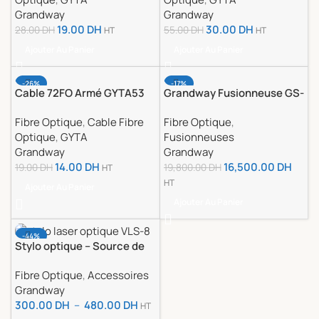
Headway
Marque Headway
Grandway
Grandway
19.00
DH
30.00
DH
28.00
DH
55.00
DH
HT
HT
Ajouter Au Panier
Ajouter Au Panier
-26%
-17%
Cable 72FO Armé GYTA53
Grandway Fusionneuse GS-
Fibre Optique Micro Cable
601 coeur a coeur
Fibre Optique
,
Cable Fibre
Fibre Optique
,
non Métallique SM
Optique
,
GYTA
Fusionneuses
Grandway
Grandway
14.00
DH
16,500.00
DH
19.00
DH
19,800.00
DH
HT
HT
Ajouter Au Panier
Ajouter Au Panier
-44%
Stylo optique – Source de
lumière rouge VFL
Fibre Optique
,
Accessoires
Grandway
300.00
DH
–
480.00
DH
HT