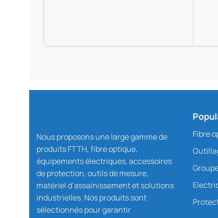
Popul
Fibre o
Nous proposons une large gamme de
produits FTTH, fibre optique,
Outill
équipements électriques, accessoires
Groupe
de protection, outils de mesure,
Electri
matériel d’assainissement et solutions
industrielles. Nos produits sont
Protect
sélectionnés pour garantir