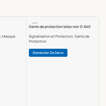
Gants de protection latex noir G-640
n
,
Masque
Signalisation et Protection
,
Gants de
Protection
Demander De Devis
Lire La Suite
Ga
Sig
Pr