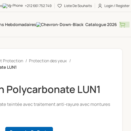
ns
+212 661 752 749
Liste De Souhaits
Login / Register
ns Hebdomadaires
Catalogue 2026
et Protection
Protection des yeux
ate LUN1
n Polycarbonate LUN1
ate teintée avec traitement anti-rayure avec montures