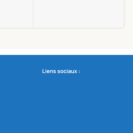
L
Liens sociaux :