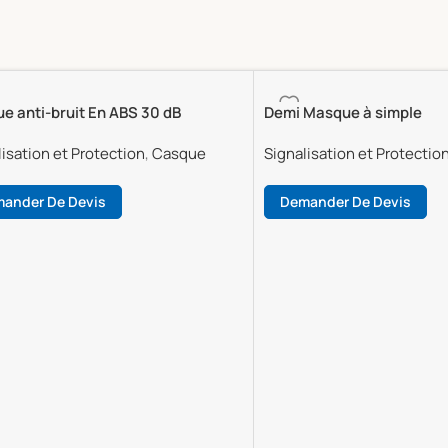
e anti-bruit En ABS 30 dB
Demi Masque à simple
isation et Protection
,
Casque
Signalisation et Protectio
ander De Devis
Demander De Devis
La Suite
Lire La Suite