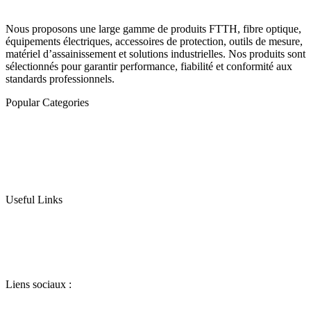
Nous proposons une large gamme de produits FTTH, fibre optique,
équipements électriques, accessoires de protection, outils de mesure,
matériel d’assainissement et solutions industrielles. Nos produits sont
sélectionnés pour garantir performance, fiabilité et conformité aux
standards professionnels.
Popular Categories
Fibre optique
Outillage
Groupes Électrogènes & Moto-Pompes
Electricité
Protection & Signalisation
Useful Links
Conditions de vente
Contactez-nous
Qui somme nous
Nos Partenaires
Liens sociaux :