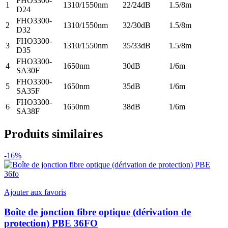
FHO3300-
1
1310/1550nm
22/24dB
1.5/8m
D24
FHO3300-
2
1310/1550nm
32/30dB
1.5/8m
D32
FHO3300-
3
1310/1550nm
35/33dB
1.5/8m
D35
FHO3300-
4
1650nm
30dB
1/6m
SA30F
FHO3300-
5
1650nm
35dB
1/6m
SA35F
FHO3300-
6
1650nm
38dB
1/6m
SA38F
Produits similaires
-16%
Ajouter aux favoris
Boîte de jonction fibre optique (dérivation de
protection) PBE 36FO