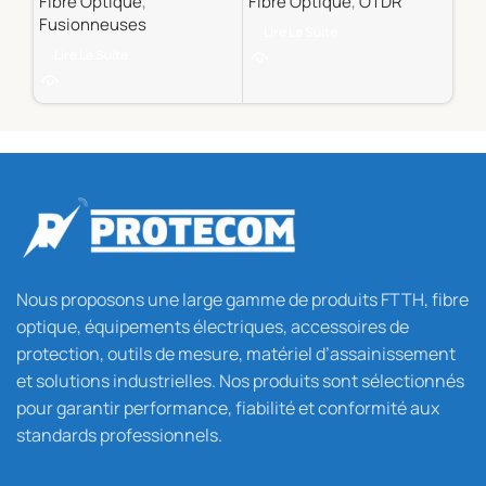
Fibre Optique
,
Fibre Optique
,
OTDR
Fib
Fusionneuses
85.
Lire La Suite
Lire La Suite
Aj
Nous proposons une large gamme de produits FTTH, fibre
optique, équipements électriques, accessoires de
protection, outils de mesure, matériel d’assainissement
et solutions industrielles. Nos produits sont sélectionnés
pour garantir performance, fiabilité et conformité aux
standards professionnels.