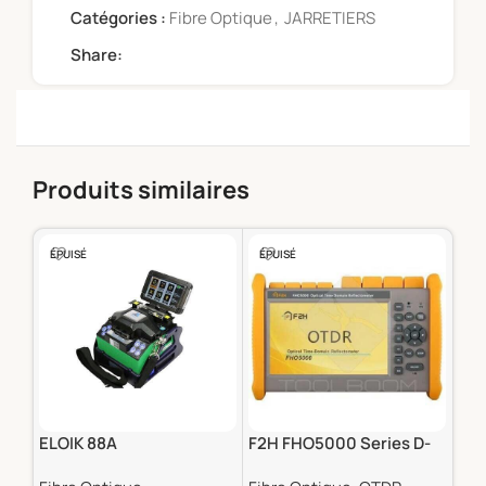
Catégories :
Fibre Optique
,
JARRETIERS
Share:
Produits similaires
ÉPUISÉ
ÉPUISÉ
-5
ELOIK 88A
F2H FHO5000 Series D-
Jar
22
OM2