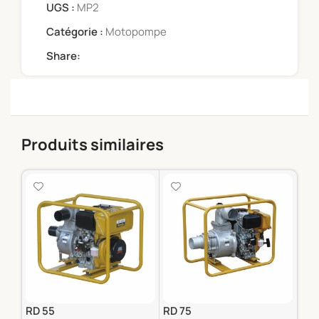
UGS :
MP2
Catégorie :
Motopompe
Share:
Produits similaires
RD 55
RD 75
SWT