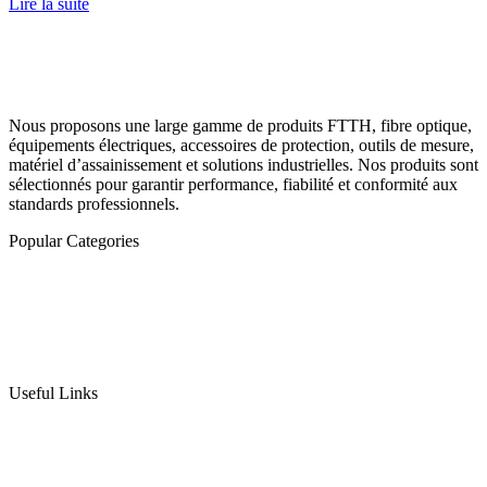
Lire la suite
Nous proposons une large gamme de produits FTTH, fibre optique,
équipements électriques, accessoires de protection, outils de mesure,
matériel d’assainissement et solutions industrielles. Nos produits sont
sélectionnés pour garantir performance, fiabilité et conformité aux
standards professionnels.
Popular Categories
Fibre optique
Outillage
Groupes Électrogènes & Moto-Pompes
Electricité
Protection & Signalisation
Useful Links
Conditions de vente
Contactez-nous
Qui somme nous