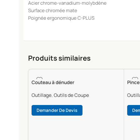
Acier chrome-vanadium-molybdène
Surface chromée mate
Poignée ergonomique C-PLUS
Produits similaires
Couteau à dénuder
Pince
Outillage
,
Outils de Coupe
Outil
Demander De Devis
Dem
Lire La Suite
Lire 