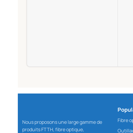
Popul
Fibre o
Nous proposons une large gamme de
produits FTTH, fibre optique,
Outill