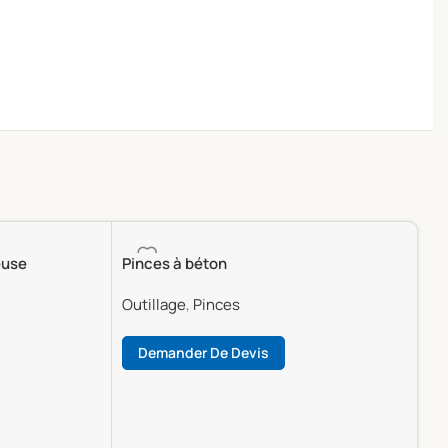
euse
Pinces à béton
Outillage
,
Pinces
Demander De Devis
Lire La Suite