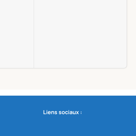
Pi
Ou
L
Liens sociaux :