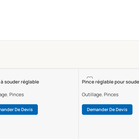
 à souder réglable
Pince réglable pour soud
lage
,
Pinces
Outillage
,
Pinces
ander De Devis
Demander De Devis
La Suite
Lire La Suite