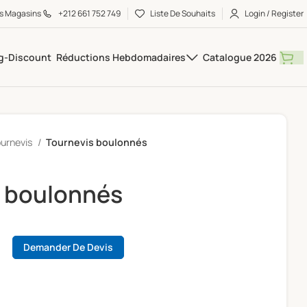
s Magasins
+212 661 752 749
Liste De Souhaits
Login / Register
Réductions Hebdomadaires
Catalogue 2026
urnevis
Tournevis boulonnés
s boulonnés
Demander De Devis