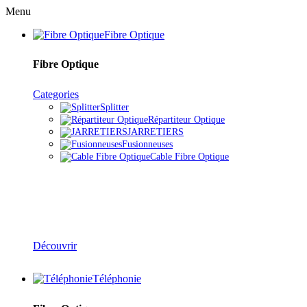
Menu
Fibre Optique
Fibre Optique
Categories
Splitter
Répartiteur Optique
JARRETIERS
Fusionneuses
Cable Fibre Optique
Solutions Fibre Optique
Découvrir
Téléphonie