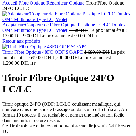
Accueil
Fibre Optique
Répartiteur Optique
Tiroir Fibre Optique
24FO LC/LC
Adaptateur/Coupleur de Fibre Optique Plastique LC/LC Duplex
OM4 Multimode Type LC, Violet
17.00
DH
Le prix initial était :
17.00 DH.
9.00
DH
Le prix actuel est : 9.00 DH.
HT
Retour aux produits
Tiroir Fibre Optique 48FO ODF SC/APC
1,699.00
DH
Le prix
initial était : 1,699.00 DH.
1,290.00
DH
Le prix actuel est :
1,290.00 DH.
HT
Tiroir Fibre Optique 24FO
LC/LC
Tiroir optique 24FO (ODF) LC-LC coulissant métallique, qui
s’intègre dans une baie de brassage ou dans un coffret réseau, Au
format 19 pouces, il est rackable et permet une intégration facile
dans une infrastructure réseau.
Ce Tiroir robuste et innovant pouvant accueillir jusqu’à 24 fibres en
1U.