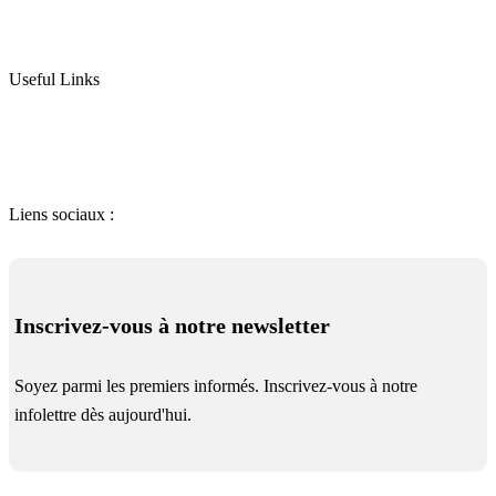
Groupes Électrogènes & Moto-Pompes
Electricité
Protection & Signalisation
Useful Links
Conditions de vente
Contactez-nous
Qui somme nous
Nos Partenaires
Liens sociaux :
Inscrivez-vous à notre newsletter
Soyez parmi les premiers informés. Inscrivez-vous à notre
infolettre dès aujourd'hui.