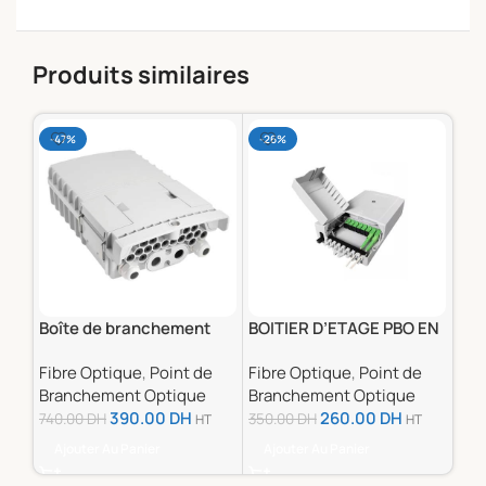
Produits similaires
-47%
-26%
-1
Boîte de branchement
BOITIER D’ETAGE PBO EN
Poi
optique avec Splitter
PVC 8 FO SC/APC
Opt
Fibre Optique
,
Point de
Fibre Optique
,
Point de
Fib
16FO
SC
Branchement Optique
Branchement Optique
Bra
390.00
DH
260.00
DH
740.00
DH
350.00
DH
380
HT
HT
Ajouter Au Panier
Ajouter Au Panier
Aj