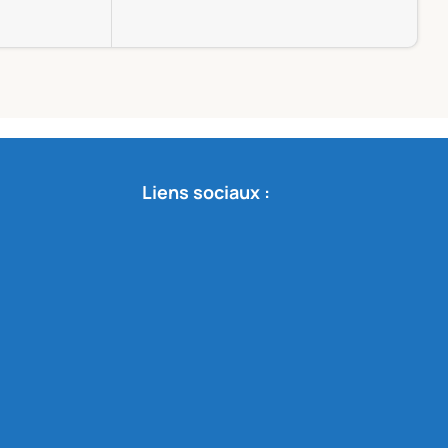
Té
19.
A
Liens sociaux :