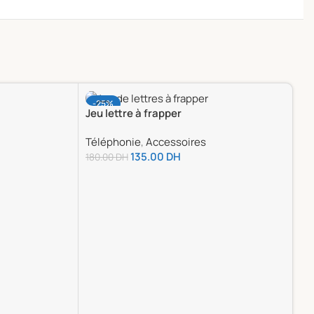
-25%
-
Jeu lettre à frapper
Téléphonie
,
Accessoires
135.00
DH
180.00
DH
Ajouter Au Panier
Pr