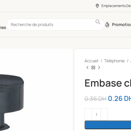
Emplacements De
Promotio
ies
Accueil
Téléphonie
Embase ch
0.26
D
0.36
DH