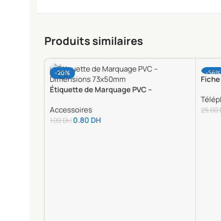
Produits similaires
-20%
-56%
Fiche
Étiquette de Marquage PVC –
Télép
Dimensions 73x50mm
Accessoires
25.00
0.80
DH
1.00
DH
Ajou
Ajouter Au Panier