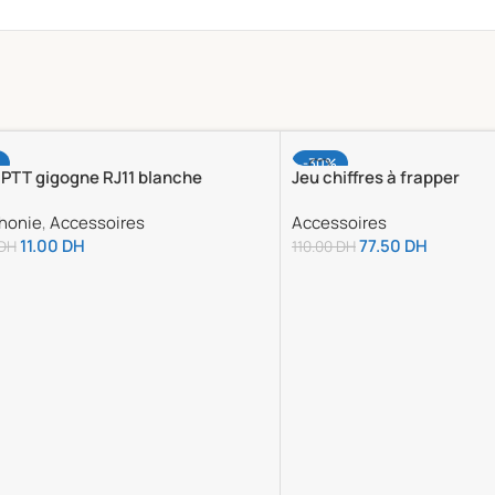
-30%
 PTT gigogne RJ11 blanche
Jeu chiffres à frapper
honie
,
Accessoires
Accessoires
11.00
DH
77.50
DH
DH
110.00
DH
ter Au Panier
Ajouter Au Panier