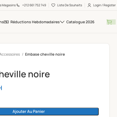
s Magasins
+212 661 752 749
Liste De Souhaits
Login / Register
ns
Réductions Hebdomadaires
Catalogue 2026
Accessoires
Embase cheville noire
eville noire
H
Ajouter Au Panier