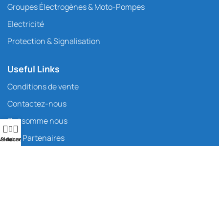
Groupes Électrogènes & Moto-Pompes
Electricité
Protection & Signalisation
Useful Links
Conditions de vente
Contactez-nous
Qui somme nous
Nos Partenaires
Menu
Sidebar
Accueil
Liens sociaux :
Inscrivez-vous à notre newsletter